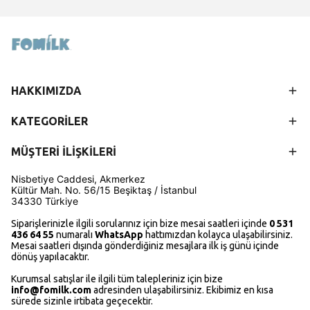
HAKKIMIZDA
KATEGORİLER
MÜŞTERİ İLİŞKİLERİ
Nisbetiye Caddesi, Akmerkez
Kültür Mah.
No. 56/15
Beşiktaş / İstanbul
34330 Türkiye
Siparişlerinizle ilgili sorularınız için bize mesai saatleri içinde
0 531
436 64 55
numaralı
WhatsApp
hattımızdan kolayca ulaşabilirsiniz.
Mesai saatleri dışında gönderdiğiniz mesajlara ilk iş günü içinde
dönüş yapılacaktır.
Kurumsal satışlar ile ilgili tüm talepleriniz için bize
i
nfo@fomilk.com
adresinden ulaşabilirsiniz. Ekibimiz en kısa
sürede sizinle irtibata geçecektir.