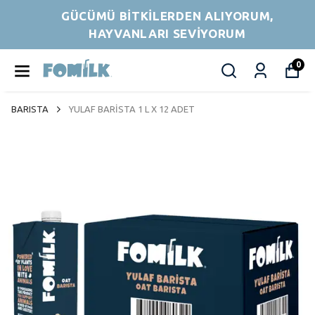
GÜCÜMÜ BİTKİLERDEN ALIYORUM,
HAYVANLARI SEVİYORUM
0
BARISTA
YULAF BARİSTA 1 L X 12 ADET