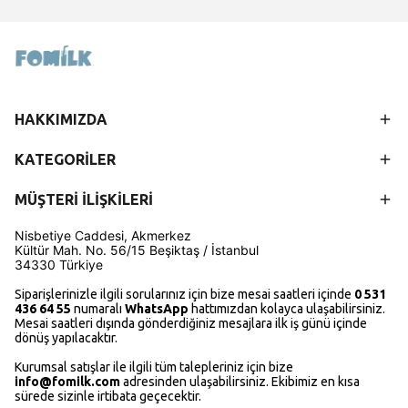
HAKKIMIZDA
KATEGORİLER
MÜŞTERİ İLİŞKİLERİ
Nisbetiye Caddesi, Akmerkez
Kültür Mah.
No. 56/15
Beşiktaş / İstanbul
34330 Türkiye
Siparişlerinizle ilgili sorularınız için bize mesai saatleri içinde
0 531
436 64 55
numaralı
WhatsApp
hattımızdan kolayca ulaşabilirsiniz.
Mesai saatleri dışında gönderdiğiniz mesajlara ilk iş günü içinde
dönüş yapılacaktır.
Kurumsal satışlar ile ilgili tüm talepleriniz için bize
i
nfo@fomilk.com
adresinden ulaşabilirsiniz. Ekibimiz en kısa
sürede sizinle irtibata geçecektir.