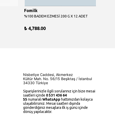
Fomilk
Fomil
%100 BADEM EZMESİ 200 G X 12 ADET
%100 F
₺ 4,788.00
₺ 349
Nisbetiye Caddesi, Akmerkez
Kültür Mah.
No. 56/15
Beşiktaş / İstanbul
34330 Türkiye
Siparişlerinizle ilgili sorularınız için bize mesai
saatleri içinde
0 531 436 64
55
numaralı
WhatsApp
hattımızdan kolayca
ulaşabilirsiniz. Mesai saatleri dışında
gönderdiğiniz mesajlara ilk iş günü içinde
dönüş yapılacaktır.