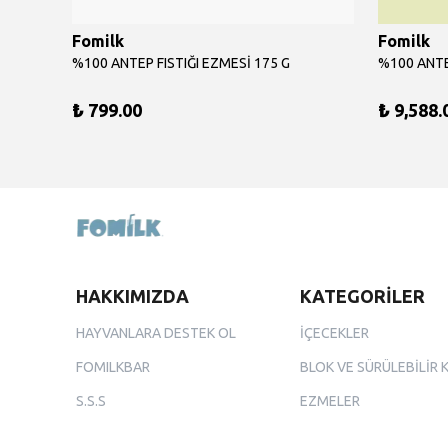
Fomilk
Fomilk
%100 ANTEP FISTIĞI EZMESİ 175 G
₺ 799.00
₺ 9,588.
HAKKIMIZDA
KATEGORİLER
HAYVANLARA DESTEK OL
İÇECEKLER
FOMILKBAR
BLOK VE SÜRÜLEBİLİR 
S.S.S
EZMELER