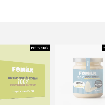
Pek Yakında
P