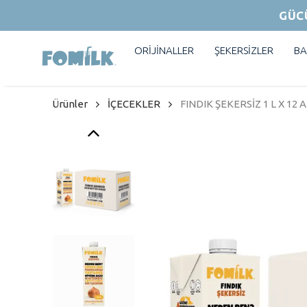
GÜC
ORİJİNALLER
ŞEKERSİZLER
BA
Ürünler
İÇECEKLER
FINDIK ŞEKERSİZ 1 L X 12 