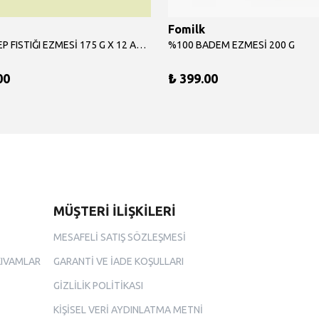
Fomilk
%100 ANTEP FISTIĞI EZMESİ 175 G X 12 ADET
%100 BADEM EZMESİ 200 G
00
₺ 399.00
MÜŞTERİ İLİŞKİLERİ
MESAFELİ SATIŞ SÖZLEŞMESİ
KIVAMLAR
GARANTİ VE İADE KOŞULLARI
GİZLİLİK POLİTİKASI
KİŞİSEL VERİ AYDINLATMA METNİ