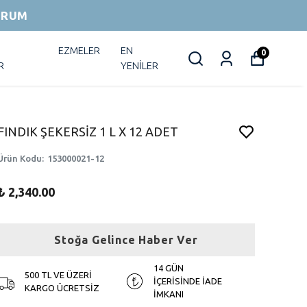
ORUM
EZMELER
EN
0
R
YENİLER
FINDIK ŞEKERSİZ 1 L X 12 ADET
Ürün Kodu
:
153000021-12
₺ 2,340.00
Stoğa Gelince Haber Ver
14 GÜN
500 TL VE ÜZERİ
İÇERİSİNDE İADE
KARGO ÜCRETSİZ
İMKANI