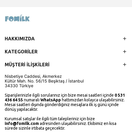
HAKKIMIZDA
KATEGORİLER
MÜŞTERİ İLİŞKİLERİ
Nisbetiye Caddesi, Akmerkez
Kültür Mah.
No. 56/15
Beşiktaş / İstanbul
34330 Türkiye
Siparişlerinizle ilgili sorularınız için bize mesai saatleri içinde
0 531
436 64 55
numaralı
WhatsApp
hattımızdan kolayca ulaşabilirsiniz.
Mesai saatleri dışında gönderdiğiniz mesajlara ilk iş günü içinde
dönüş yapılacaktır.
Kurumsal satışlar ile ilgili tüm talepleriniz için bize
i
nfo@fomilk.com
adresinden ulaşabilirsiniz. Ekibimiz en kısa
sürede sizinle irtibata geçecektir.