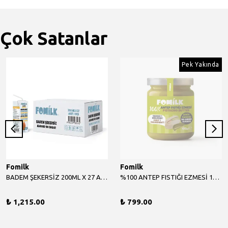
Çok Satanlar
Pek Yakında
Fomilk
Fomilk
BADEM ŞEKERSİZ 200ML X 27 ADET
%100 ANTEP FISTIĞI EZMESİ 175 G
₺ 1,215.00
₺ 799.00