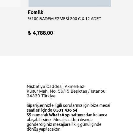
Fomilk
Fomil
%100 BADEM EZMESİ 200 G X 12 ADET
%100 F
₺ 4,788.00
₺ 349
Nisbetiye Caddesi, Akmerkez
Kültür Mah.
No. 56/15
Beşiktaş / İstanbul
34330 Türkiye
Siparişlerinizle ilgili sorularınız için bize mesai
saatleri içinde
0 531 436 64
55
numaralı
WhatsApp
hattımızdan kolayca
ulaşabilirsiniz. Mesai saatleri dışında
gönderdiğiniz mesajlara ilk iş günü içinde
dönüş yapılacaktır.