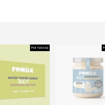
Pek Yakında
P