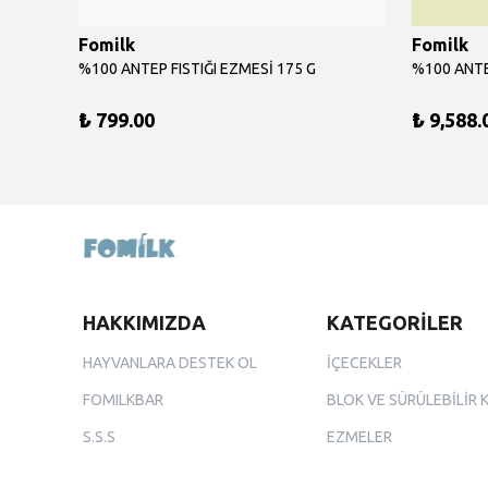
Fomilk
Fomilk
%100 ANTEP FISTIĞI EZMESİ 175 G
₺ 799.00
₺ 9,588.
HAKKIMIZDA
KATEGORİLER
HAYVANLARA DESTEK OL
İÇECEKLER
FOMILKBAR
BLOK VE SÜRÜLEBİLİR 
S.S.S
EZMELER