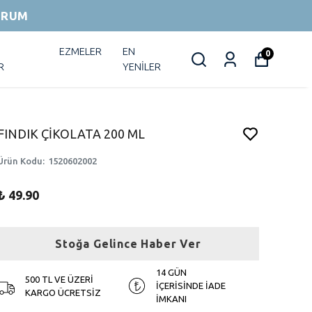
ORUM
EZMELER
EN
0
R
YENİLER
FINDIK ÇİKOLATA 200 ML
Ürün Kodu
:
1520602002
₺ 49.90
Stoğa Gelince Haber Ver
14 GÜN
500 TL VE ÜZERİ
İÇERİSİNDE İADE
KARGO ÜCRETSİZ
İMKANI