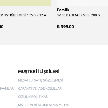
Fomilk
%100 ANTEP FISTIĞI EZMESİ 175 G X 12 ADET
%100 BADEM EZMESİ 200 G
00
₺ 399.00
MÜŞTERİ İLİŞKİLERİ
MESAFELİ SATIŞ SÖZLEŞMESİ
KIVAMLAR
GARANTİ VE İADE KOŞULLARI
GİZLİLİK POLİTİKASI
KİŞİSEL VERİ AYDINLATMA METNİ