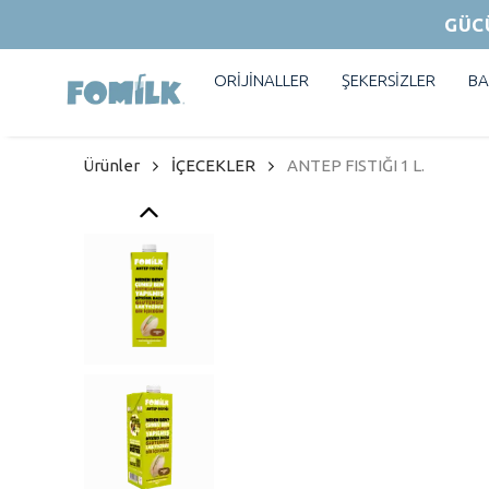
GÜC
ORİJİNALLER
ŞEKERSİZLER
BA
Ürünler
İÇECEKLER
ANTEP FISTIĞI 1 L.