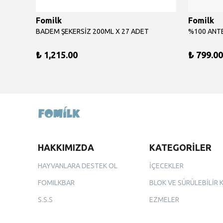
Fomilk
Fomilk
BADEM ŞEKERSİZ 200ML X 27 ADET
%100 ANTE
₺ 1,215.00
₺ 799.00
HAKKIMIZDA
KATEGORİLER
HAYVANLARA DESTEK OL
İÇECEKLER
FOMILKBAR
BLOK VE SÜRÜLEBİLİR 
S.S.S
EZMELER