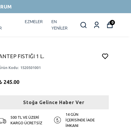
ORUM
EZMELER
EN
0
R
YENİLER
ANTEP FISTIĞI 1 L.
Ürün Kodu
:
1520501001
₺ 245.00
Stoğa Gelince Haber Ver
14 GÜN
500 TL VE ÜZERİ
İÇERİSİNDE İADE
KARGO ÜCRETSİZ
İMKANI