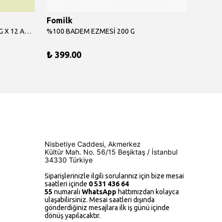
Fomilk
Fomil
%100 ANTEP FISTIĞI EZMESİ 175 G X 12 ADET
%100 BADEM EZMESİ 200 G
%100 B
₺ 399.00
₺ 4,7
Nisbetiye Caddesi, Akmerkez
Kültür Mah.
No. 56/15
Beşiktaş / İstanbul
34330 Türkiye
Siparişlerinizle ilgili sorularınız için bize mesai
saatleri içinde
0 531 436 64
55
numaralı
WhatsApp
hattımızdan kolayca
ulaşabilirsiniz. Mesai saatleri dışında
gönderdiğiniz mesajlara ilk iş günü içinde
dönüş yapılacaktır.