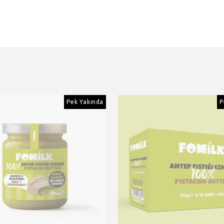
Pek Yakında
P