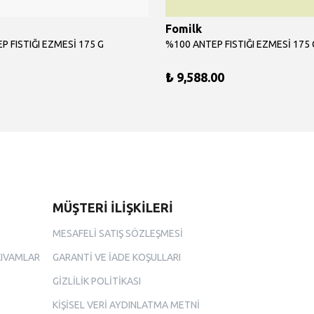
Fomilk
P FISTIĞI EZMESİ 175 G
₺ 9,588.00
MÜŞTERİ İLİŞKİLERİ
MESAFELİ SATIŞ SÖZLEŞMESİ
KIVAMLAR
GARANTİ VE İADE KOŞULLARI
GİZLİLİK POLİTİKASI
KİŞİSEL VERİ AYDINLATMA METNİ