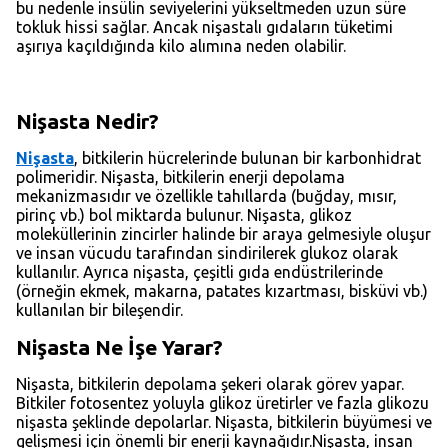
bu nedenle insülin seviyelerini yükseltmeden uzun süre
tokluk hissi sağlar. Ancak nişastalı gıdaların tüketimi
aşırıya kaçıldığında kilo alımına neden olabilir.
Nişasta Nedir?
Nişasta
, bitkilerin hücrelerinde bulunan bir karbonhidrat
polimeridir. Nişasta, bitkilerin enerji depolama
mekanizmasıdır ve özellikle tahıllarda (buğday, mısır,
pirinç vb.) bol miktarda bulunur. Nişasta, glikoz
moleküllerinin zincirler halinde bir araya gelmesiyle oluşur
ve insan vücudu tarafından sindirilerek glukoz olarak
kullanılır. Ayrıca nişasta, çeşitli gıda endüstrilerinde
(örneğin ekmek, makarna, patates kızartması, bisküvi vb.)
kullanılan bir bileşendir.
Nişasta Ne İşe Yarar?
Nişasta, bitkilerin depolama şekeri olarak görev yapar.
Bitkiler fotosentez yoluyla glikoz üretirler ve fazla glikozu
nişasta şeklinde depolarlar. Nişasta, bitkilerin büyümesi ve
gelişmesi için önemli bir enerji kaynağıdır.Nişasta, insan