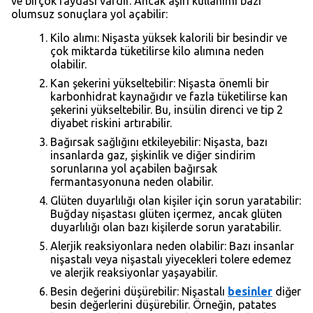
ve birçok faydası vardır. Ancak aşırı kullanımı bazı
olumsuz sonuçlara yol açabilir:
Kilo alımı: Nişasta yüksek kalorili bir besindir ve
çok miktarda tüketilirse kilo alımına neden
olabilir.
Kan şekerini yükseltebilir: Nişasta önemli bir
karbonhidrat kaynağıdır ve fazla tüketilirse kan
şekerini yükseltebilir. Bu, insülin direnci ve tip 2
diyabet riskini artırabilir.
Bağırsak sağlığını etkileyebilir: Nişasta, bazı
insanlarda gaz, şişkinlik ve diğer sindirim
sorunlarına yol açabilen bağırsak
fermantasyonuna neden olabilir.
Glüten duyarlılığı olan kişiler için sorun yaratabilir:
Buğday nişastası glüten içermez, ancak glüten
duyarlılığı olan bazı kişilerde sorun yaratabilir.
Alerjik reaksiyonlara neden olabilir: Bazı insanlar
nişastalı veya nişastalı yiyecekleri tolere edemez
ve alerjik reaksiyonlar yaşayabilir.
Besin değerini düşürebilir: Nişastalı
besinler
diğer
besin değerlerini düşürebilir. Örneğin, patates