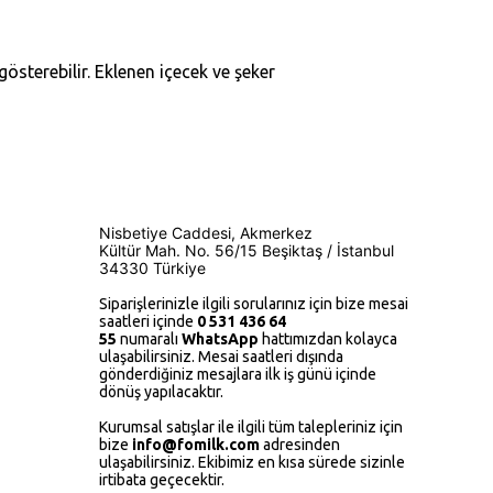
 gösterebilir. Eklenen içecek ve şeker
Nisbetiye Caddesi, Akmerkez
Kültür Mah.
No. 56/15
Beşiktaş / İstanbul
34330 Türkiye
Siparişlerinizle ilgili sorularınız için bize mesai
saatleri içinde
0 531 436 64
55
numaralı
WhatsApp
hattımızdan kolayca
ulaşabilirsiniz. Mesai saatleri dışında
gönderdiğiniz mesajlara ilk iş günü içinde
dönüş yapılacaktır.
Kurumsal satışlar ile ilgili tüm talepleriniz için
bize
i
nfo@fomilk.com
adresinden
ulaşabilirsiniz. Ekibimiz en kısa sürede sizinle
irtibata geçecektir.