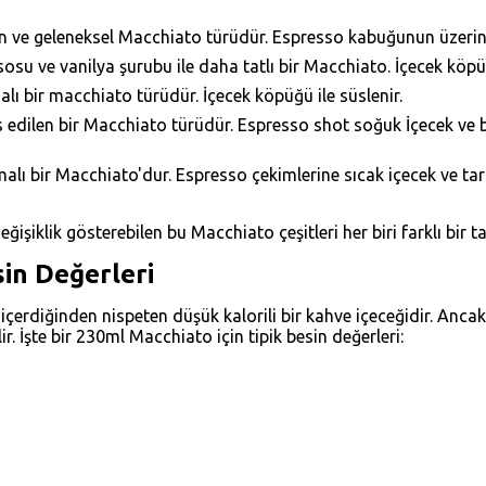
n ve geleneksel Macchiato türüdür. Espresso kabuğunun üzerin
u ve vanilya şurubu ile daha tatlı bir Macchiato. İçecek köpüğ
lı bir macchiato türüdür. İçecek köpüğü ile süslenir.
edilen bir Macchiato türüdür. Espresso shot soğuk İçecek ve buz
lı bir Macchiato'dur. Espresso çekimlerine sıcak içecek ve tar
şiklik gösterebilen bu Macchiato çeşitleri her biri farklı bir t
sin Değerleri
 içerdiğinden nispeten düşük kalorili bir kahve içeceğidir. Anca
ir. İşte bir 230ml Macchiato için tipik besin değerleri: