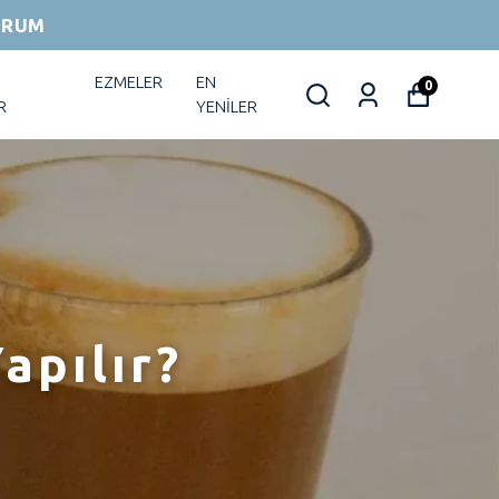
ORUM
EZMELER
EN
0
R
YENİLER
apılır?