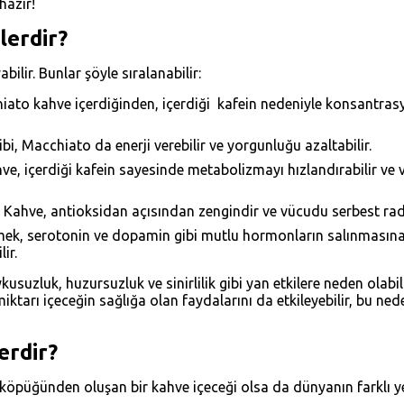
hazır!
lerdir?
lir. Bunlar şöyle sıralanabilir:
ato kahve içerdiğinden, içerdiği kafein nedeniyle konsantrasyo
gibi, Macchiato da enerji verebilir ve yorgunluğu azaltabilir.
ve, içerdiği kafein sayesinde metabolizmayı hızlandırabilir ve 
Kahve, antioksidan açısından zengindir ve vücudu serbest radik
çmek, serotonin ve dopamin gibi mutlu hormonların salınmasına 
ir.
suzluk, huzursuzluk ve sinirlilik gibi yan etkilere neden olabil
miktarı içeceğin sağlığa olan faydalarını da etkileyebilir, bu ned
erdir?
köpüğünden oluşan bir kahve içeceği olsa da dünyanın farklı yerle