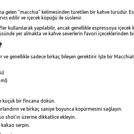
na gelen "macchia" kelimesinden türetilen bir kahve türüdür. Es
vis edilir ve içecek köpüğü ile süslenir.
arifler kullanılarak yapılabilir, ancak genellikle espressoya içece
ünde yer almakta ve kahve severlerin favori içeceklerinden biri
?
ve genellikle sadece birkaç bileşen gerektirir. İşte bir Macch
ı)
 ml)
e küçük bir fincana dökün.
arlandırın ve birkaç saniye boyunca köpürmesini sağlayın.
o shot'ın üzerine dikkatlice ekleyin.
 kakao serpin.