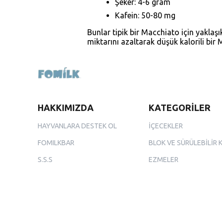
Şeker: 4-6 gram
Kafein: 50-80 mg
Bunlar tipik bir Macchiato için yaklaşık
miktarını azaltarak düşük kalorili bir 
HAKKIMIZDA
KATEGORİLER
HAYVANLARA DESTEK OL
İÇECEKLER
FOMILKBAR
BLOK VE SÜRÜLEBİLİR 
S.S.S
EZMELER