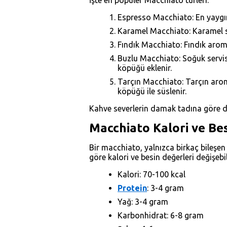
İşte en popüler Macchiato türleri:
Espresso Macchiato: En yaygı
Karamel Macchiato: Karamel sos
Fındık Macchiato: Fındık aroma
Buzlu Macchiato: Soğuk servis 
köpüğü eklenir.
Tarçın Macchiato: Tarçın aroma
köpüğü ile süslenir.
Kahve severlerin damak tadına göre deği
Macchiato Kalori ve Be
Bir macchiato, yalnızca birkaç bileşen
göre kalori ve besin değerleri değişebil
Kalori: 70-100 kcal
Protein
: 3-4 gram
Yağ: 3-4 gram
Karbonhidrat: 6-8 gram