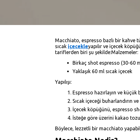
Macchiato, espresso bazlı bir kahve t
sıcak
içecekle
yapılır ve içecek köpüğü
tariflerden biri şu şekilde:Malzemeler:
Birkaç shot espresso (30-60 m
Yaklaşık 60 ml sıcak içecek
Yapılışı:
Espresso hazırlayın ve küçük b
Sıcak içeceği buharlandırın ve 
İçecek köpüğünü, espresso sho
İsteğe göre üzerini kakao tozu 
Böylece, lezzetli bir macchiato yapabil