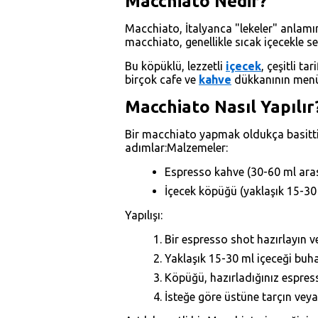
Macchiato Nedir?
Macchiato, İtalyanca "lekeler" anlamı
macchiato, genellikle sıcak içecekle ser
Bu köpüklü, lezzetli
içecek
, çeşitli t
birçok cafe ve
kahve
dükkanının menüs
Macchiato Nasıl Yapılır
Bir macchiato yapmak oldukça basittir 
adımlar:Malzemeler:
Espresso kahve (30-60 ml aras
İçecek köpüğü (yaklaşık 15-30
Yapılışı:
Bir espresso shot hazırlayın v
Yaklaşık 15-30 ml içeceği buh
Köpüğü, hazırladığınız espress
İsteğe göre üstüne tarçın veya