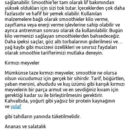
sağlanabilir. Smoothie'ler tam olarak lif bakımından
yüksek oldukları için sizi tok tutar. İçeceklerden çok daha
fazlasıdır ve hafif bir yemek olabilir. Kullanılan
malzemelere bağlı olarak smoothieler kilo verme,
zayıflama veya enerji verme işlevlerine sahip olabilir ve
ayrıca antrenman sonrası olarak da kullanılabilir. Bugün
kilo vermenizi sağlayan smoothielerden bahsedeceğiz.
Daha ipeksi saçlar, göz altı torbalarının giderilmesi ve…
yağ kaybı gibi mucizevi özellikleri ve sınırsız faydaları
olarak smoothie tariflerimizi mutlaka deneyin.
Kırmızı meyveler
Mümkünse taze kırmızı meyveler, smoothie ne olursa
olsun vücudumuz için gerçek bir sihirdir. Tarif, böğürtlen,
yaban mersini, ahududu ve kuş üzümü gibi karışık kırmızı
meyvelerin bir parça armut ve en sevdiğiniz kıvam için
gerektiği kadar su ile birleştirilmesini gerektirir.
Kahvaltıda, yoğurt gibi yağsız bir protein kaynağının
ve
yulaf
gibi tahılların yanında tüketilmelidir.
Ananas ve salatalık