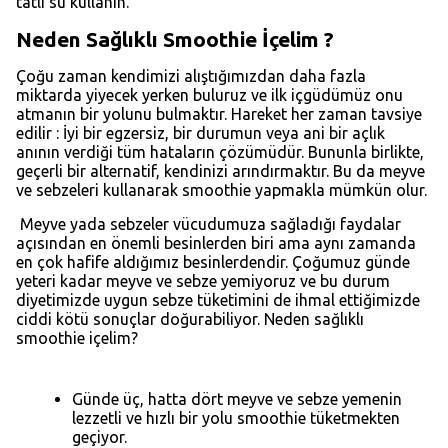
tatlı su kullanın.
Neden Sağlıklı Smoothie İçelim ?
Çoğu zaman kendimizi alıştığımızdan daha fazla
miktarda yiyecek yerken buluruz ve ilk içgüdümüz onu
atmanın bir yolunu bulmaktır. Hareket her zaman tavsiye
edilir : İyi bir egzersiz, bir durumun veya ani bir açlık
anının verdiği tüm hataların çözümüdür. Bununla birlikte,
geçerli bir alternatif, kendinizi arındırmaktır. Bu da meyve
ve sebzeleri kullanarak smoothie yapmakla mümkün olur.
Meyve yada sebzeler vücudumuza sağladığı faydalar
açısından en önemli besinlerden biri ama aynı zamanda
en çok hafife aldığımız besinlerdendir. Çoğumuz günde
yeteri kadar meyve ve sebze yemiyoruz ve bu durum
diyetimizde uygun sebze tüketimini de ihmal ettiğimizde
ciddi kötü sonuçlar doğurabiliyor. Neden sağlıklı
smoothie içelim?
Günde üç, hatta dört meyve ve sebze yemenin
lezzetli ve hızlı bir yolu smoothie tüketmekten
geçiyor.